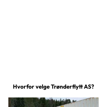
møbler, dokumenter og elektronikk.
Utendørs lagring i containere
Tette og robuste containere som skjermer mot 
vær og vind. Passer godt til verktøy, maskiner 
og annet utstyr.
Fleksible lagerløsninger
Velg mellom små og store enheter, og bytt 
størrelse etter behov dersom lagringsbehovet 
endrer seg.
Hvorfor velge Trønderflytt AS?