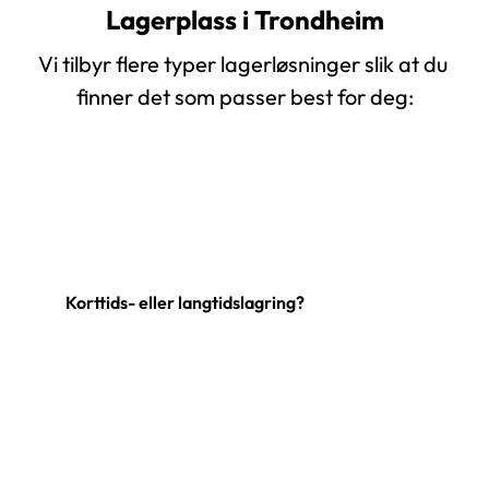
Lagerplass i Trondheim
Vi tilbyr flere typer lagerløsninger slik at du 
finner det som passer best for deg:
Korttids- eller langtidslagring?
Har du behov for ekstra plass til møbler, 
sesongutstyr eller bedriftslager? Trønderflytt 
AS tilbyr sikre og fleksible lagringsløsninger i 
Trondheim, Trøndelag og omegn. Vi tilpasser 