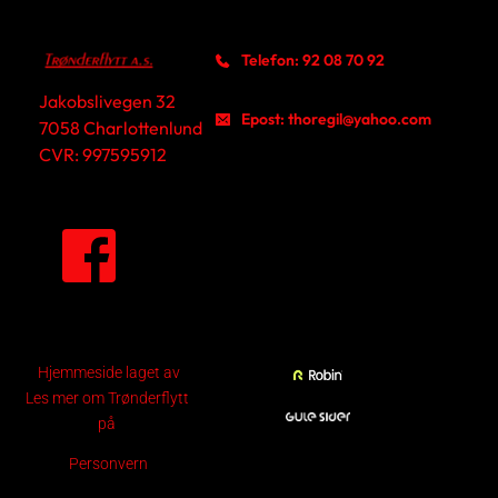
Telefon: 92 08 70 92
Jakobslivegen 32
Epost: thoregil@yahoo.com
7058 Charlottenlund
CVR: 997595912
Hjemmeside laget av
Les mer om Trønderflytt 
på 
Personvern