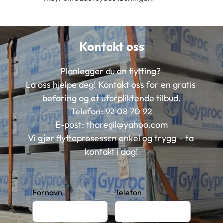
Kontakt oss
Planlegger du en flytting? 
La oss hjelpe deg! Kontakt oss for en gratis 
befaring og et uforpliktende tilbud.
Telefon: 
92 08 70 92
E-post: 
thoregil@yahoo.com
Vi gjør flytteprosessen enkel og trygg – ta 
kontakt i dag!
Fornavn
Telefon